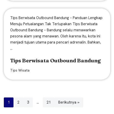
Tips Berwisata Outbound Bandung – Panduan Lengkap
Menuju Petualangan Tak Terlupakan Tips Berwisata
Outbound Bandung – Bandung selalu menawarkan
pesona alam yang menawan. Oleh karena itu, kota ini
menjadi tujuan utama para pencari adrenalin. Bahkan,
…
Tips Berwisata Outbound Bandung
Tips Wisata
1
2
3
…
21
Berikutnya »