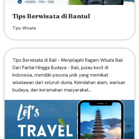
Tips Berwisata di Bantul
Tips Wisata
Tips Berwisata di Bali – Menjelajahi Ragam Wisata Bali
Dari Pantai Hingga Budaya – Bali, pulau kecil di
Indonesia, memiliki pesona unik yang memikat
wisatawan dari seluruh dunia. Keindahan alam, warisan
budaya, dan keramahan masyarakat…