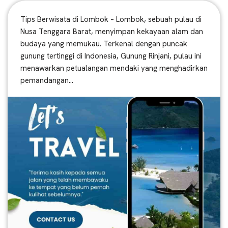
Tips Berwisata di Lombok – Lombok, sebuah pulau di
Nusa Tenggara Barat, menyimpan kekayaan alam dan
budaya yang memukau. Terkenal dengan puncak
gunung tertinggi di Indonesia, Gunung Rinjani, pulau ini
menawarkan petualangan mendaki yang menghadirkan
pemandangan…