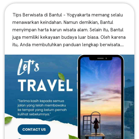
Tips Berwisata di Bantul – Yogyakarta memang selalu
menawarkan keindahan. Namun demikian, Bantul
menyimpan harta karun wisata alam. Selain itu, Bantul
juga memiliki kekayaan budaya luar biasa. Oleh karena
itu, Anda membutuhkan panduan lengkap berwisata.…