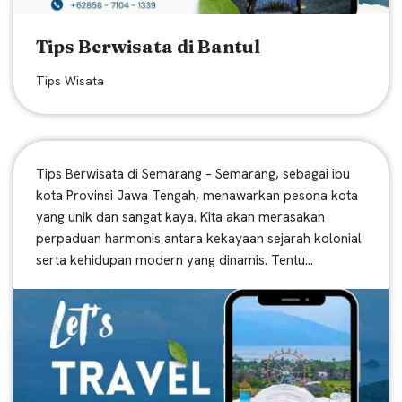
Tips Berwisata di Bantul
Tips Wisata
Tips Berwisata di Semarang – Semarang, sebagai ibu
kota Provinsi Jawa Tengah, menawarkan pesona kota
yang unik dan sangat kaya. Kita akan merasakan
perpaduan harmonis antara kekayaan sejarah kolonial
serta kehidupan modern yang dinamis. Tentu…