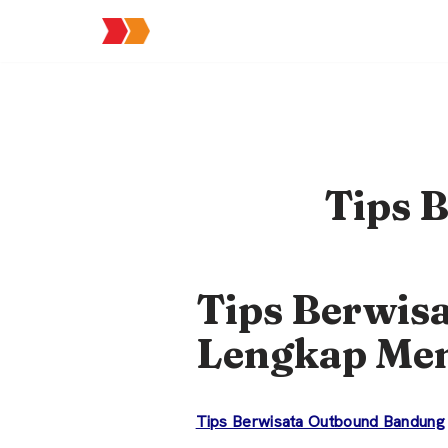
Lompat
ke
konten
Tips 
Tips Berwis
Lengkap Men
Tips Berwisata Outbound Bandung