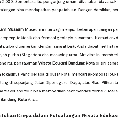
p 2.000. Sementara itu, pengunjung umum dikenakan biaya seki
 kalangan bisa mendapatkan pengetahuan. Dengan demikian, se
Dalam Museum
Museum ini terbagi menjadi beberapa ruangan pam
lempeng tektonik dan formasi geologis nusantara. Kemudian, d
sil purba dipamerkan dengan sangat baik. Anda dapat melihat r
l gajah purba (Stegodon) dan manusia purba. Aktivitas ini memb
rena itu, pengalaman
Wisata Edukasi Bandung Kota
di sini sanga
lokasinya yang berada di pusat kota, mencari akomodasi bukan
ng di sepanjang Jalan Diponegoro, Dago, atau Riau. Pilihan 
sa travel and tour bisa memberikan rekomendasi terbaik. Mere
 Bandung Kota
Anda.
ntuhan Eropa dalam Petualangan Wisata Edukas