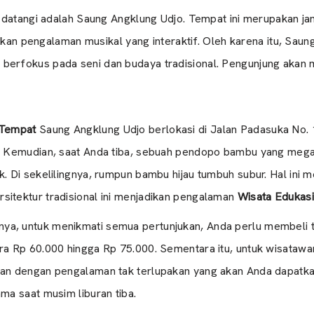
 datangi adalah Saung Angklung Udjo. Tempat ini merupakan j
arkan pengalaman musikal yang interaktif. Oleh karena itu, Sau
 berfokus pada seni dan budaya tradisional. Pengunjung akan
 Tempat
Saung Angklung Udjo berlokasi di Jalan Padasuka No. 
ta. Kemudian, saat Anda tiba, sebuah pendopo bambu yang me
k. Di sekelilingnya, rumpun bambu hijau tumbuh subur. Hal ini
sitektur tradisional ini menjadikan pengalaman
Wisata Edukas
nya, untuk menikmati semua pertunjukan, Anda perlu membeli ti
ara Rp 60.000 hingga Rp 75.000. Sementara itu, untuk wisataw
an dengan pengalaman tak terlupakan yang akan Anda dapatkan
ma saat musim liburan tiba.