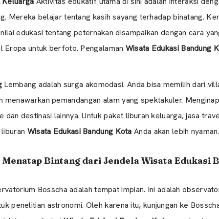
k Keluarga
Aktivitas edukatif utama di sini adalah interaksi d
g. Mereka belajar tentang kasih sayang terhadap binatang. Ke
, nilai edukasi tentang peternakan disampaikan dengan cara ya
al Eropa untuk berfoto. Pengalaman
Wisata Edukasi Bandung K
g
Lembang adalah surga akomodasi. Anda bisa memilih dari villa
an menawarkan pemandangan alam yang spektakuler. Mengina
an destinasi lainnya. Untuk paket liburan keluarga, jasa trav
 liburan
Wisata Edukasi Bandung Kota
Anda akan lebih nyaman
 Menatap Bintang dari Jendela Wisata Edukasi 
vatorium Bosscha adalah tempat impian. Ini adalah observatoriu
untuk penelitian astronomi. Oleh karena itu, kunjungan ke Bo