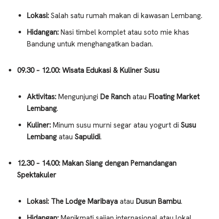
Lokasi:
Salah satu rumah makan di kawasan Lembang.
Hidangan:
Nasi timbel komplet atau soto mie khas
Bandung untuk menghangatkan badan.
09.30 – 12.00: Wisata Edukasi & Kuliner Susu
Aktivitas:
Mengunjungi
De Ranch
atau
Floating Market
Lembang
.
Kuliner:
Minum susu murni segar atau yogurt di
Susu
Lembang
atau
Sapulidi
.
12.30 – 14.00: Makan Siang dengan Pemandangan
Spektakuler
Lokasi:
The Lodge Maribaya
atau
Dusun Bambu
.
Hidangan:
Menikmati sajian internasional atau lokal