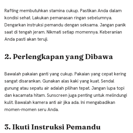
Rafting membutuhkan stamina cukup. Pastikan Anda dalam
kondisi sehat. Lakukan pemanasan ringan sebelumnya.
Dengarkan instruksi pemandu dengan seksama. Jangan panik
saat di tengah jeram. Nikmati setiap momennya. Keberanian
Anda pasti akan teruji.
2. Perlengkapan yang Dibawa
Bawalah pakaian ganti yang cukup. Pakaian yang cepat kering
sangat disarankan. Gunakan alas kaki yang kuat. Sendal
gunung atau sepatu air adalah pilihan tepat. Jangan lupa topi
dan kacamata hitam. Sunscreen juga penting untuk melindungi
kulit. Bawalah kamera anti air jika ada. Ini mengabadikan
momen-momen seru Anda.
3. Ikuti Instruksi Pemandu