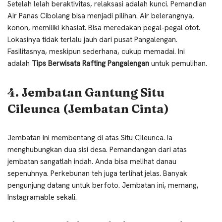
Setelah lelah beraktivitas, relaksasi adalah kunci. Pemandian
Air Panas Cibolang bisa menjadi pilihan. Air belerangnya,
konon, memiliki khasiat. Bisa meredakan pegal-pegal otot.
Lokasinya tidak terlalu jauh dari pusat Pangalengan.
Fasilitasnya, meskipun sederhana, cukup memadai. Ini
adalah
Tips Berwisata Rafting Pangalengan
untuk pemulihan.
4. Jembatan Gantung Situ
Cileunca (Jembatan Cinta)
Jembatan ini membentang di atas Situ Cileunca. Ia
menghubungkan dua sisi desa. Pemandangan dari atas
jembatan sangatlah indah. Anda bisa melihat danau
sepenuhnya. Perkebunan teh juga terlihat jelas. Banyak
pengunjung datang untuk berfoto. Jembatan ini, memang,
Instagramable sekali.