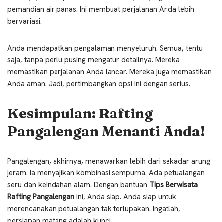
pemandian air panas. Ini membuat perjalanan Anda lebih
bervariasi.
Anda mendapatkan pengalaman menyeluruh. Semua, tentu
saja, tanpa perlu pusing mengatur detailnya. Mereka
memastikan perjalanan Anda lancar. Mereka juga memastikan
Anda aman. Jadi, pertimbangkan opsi ini dengan serius.
Kesimpulan: Rafting
Pangalengan Menanti Anda!
Pangalengan, akhirnya, menawarkan lebih dari sekadar arung
jeram. Ia menyajikan kombinasi sempurna. Ada petualangan
seru dan keindahan alam. Dengan bantuan
Tips Berwisata
Rafting Pangalengan
ini, Anda siap. Anda siap untuk
merencanakan petualangan tak terlupakan. Ingatlah,
persiapan matang adalah kunci.