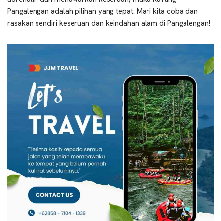
Pangalengan adalah pilihan yang tepat. Mari kita coba dan
rasakan sendiri keseruan dan keindahan alam di Pangalengan!