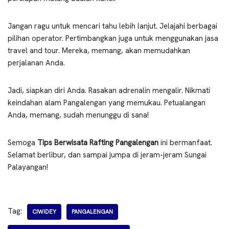
Jangan ragu untuk mencari tahu lebih lanjut. Jelajahi berbagai
pilihan operator. Pertimbangkan juga untuk menggunakan jasa
travel and tour. Mereka, memang, akan memudahkan
perjalanan Anda.
Jadi, siapkan diri Anda. Rasakan adrenalin mengalir. Nikmati
keindahan alam Pangalengan yang memukau. Petualangan
Anda, memang, sudah menunggu di sana!
Semoga
Tips Berwisata Rafting Pangalengan
ini bermanfaat.
Selamat berlibur, dan sampai jumpa di jeram-jeram Sungai
Palayangan!
Tag:
CIWIDEY
PANGALENGAN