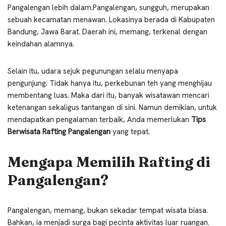
Pangalengan lebih dalam.Pangalengan, sungguh, merupakan
sebuah kecamatan menawan. Lokasinya berada di Kabupaten
Bandung, Jawa Barat. Daerah ini, memang, terkenal dengan
keindahan alamnya.
Selain itu, udara sejuk pegunungan selalu menyapa
pengunjung. Tidak hanya itu, perkebunan teh yang menghijau
membentang luas. Maka dari itu, banyak wisatawan mencari
ketenangan sekaligus tantangan di sini. Namun demikian, untuk
mendapatkan pengalaman terbaik, Anda memerlukan
Tips
Berwisata Rafting Pangalengan
yang tepat.
Mengapa Memilih Rafting di
Pangalengan?
Pangalengan, memang, bukan sekadar tempat wisata biasa.
Bahkan, ia menjadi surga bagi pecinta aktivitas luar ruangan.