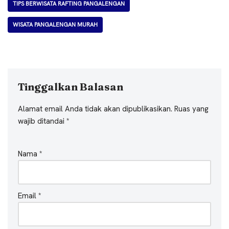
TIPS BERWISATA RAFTING PANGALENGAN
WISATA PANGALENGAN MURAH
Tinggalkan Balasan
Alamat email Anda tidak akan dipublikasikan.
Ruas yang
wajib ditandai
*
Nama
*
Email
*