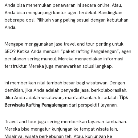
Anda bisa menemukan penawaran ini secara online. Atau,
Anda bisa mengunjungi kantor agen terdekat. Bandingkan
beberapa opsi. Pilihlah yang paling sesuai dengan kebutuhan
Anda.
Mengapa menggunakan jasa travel and tour penting untuk
SEO? Ketika Anda mencari “paket rafting Pangalengan”, agen
perjalanan sering muncul. Mereka menyediakan informasi
terstruktur. Mereka juga menawarkan solusi lengkap.
Ini memberikan nilai tambah besar bagi wisatawan. Dengan
demikian, jika Anda adalah penyedia jasa, berkolaborasilah.
Jika Anda adalah wisatawan, manfaatkanlah. Ini adalah
Tips
Berwisata Rafting Pangalengan
dari perspektif layanan.
Travel and tour juga sering memberikan layanan tambahan.
Mereka bisa mengatur kunjungan ke tempat wisata lain.
Misalnya, wisata perkebunan teh. Atau, kunjungan ke