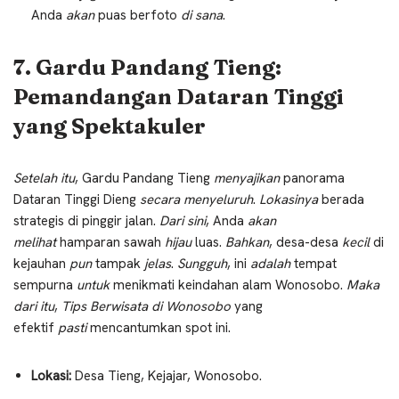
Anda
akan
puas berfoto
di sana
.
7. Gardu Pandang Tieng:
Pemandangan Dataran Tinggi
yang Spektakuler
Setelah itu
, Gardu Pandang Tieng
menyajikan
panorama
Dataran Tinggi Dieng
secara menyeluruh
.
Lokasinya
berada
strategis di pinggir jalan.
Dari sini
, Anda
akan
melihat
hamparan sawah
hijau
luas.
Bahkan
, desa-desa
kecil
di
kejauhan
pun
tampak
jelas
.
Sungguh
, ini
adalah
tempat
sempurna
untuk
menikmati keindahan alam Wonosobo.
Maka
dari itu
,
Tips Berwisata di Wonosobo
yang
efektif
pasti
mencantumkan spot ini.
Lokasi:
Desa Tieng, Kejajar, Wonosobo.