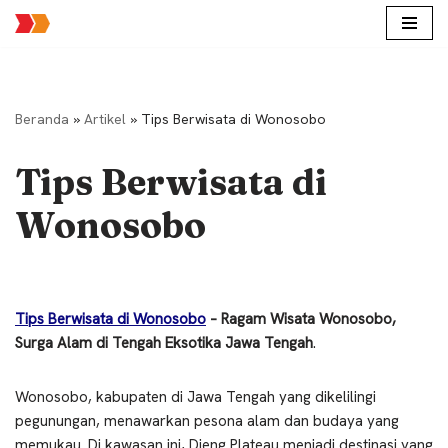
Lompat
ke
konten
Beranda
»
Artikel
»
Tips Berwisata di Wonosobo
Tips Berwisata di
Wonosobo
Tips Berwisata di Wonosobo
– Ragam Wisata Wonosobo,
Surga Alam di Tengah Eksotika Jawa Tengah
.
Wonosobo, kabupaten di Jawa Tengah yang dikelilingi
pegunungan, menawarkan pesona alam dan budaya yang
memukau. Di kawasan ini, Dieng Plateau menjadi destinasi yang