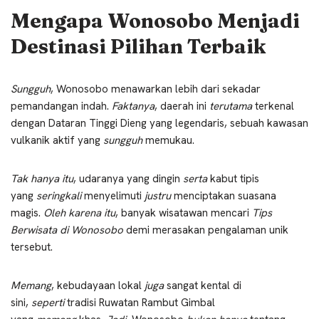
Mengapa Wonosobo Menjadi
Destinasi Pilihan Terbaik
Sungguh
, Wonosobo menawarkan lebih dari sekadar
pemandangan indah.
Faktanya
, daerah ini
terutama
terkenal
dengan Dataran Tinggi Dieng yang legendaris, sebuah kawasan
vulkanik aktif yang
sungguh
memukau.
Tak hanya itu
, udaranya yang dingin
serta
kabut tipis
yang
seringkali
menyelimuti
justru
menciptakan suasana
magis.
Oleh karena itu
, banyak wisatawan mencari
Tips
Berwisata di Wonosobo
demi merasakan pengalaman unik
tersebut.
Memang
, kebudayaan lokal
juga
sangat kental di
sini,
seperti
tradisi Ruwatan Rambut Gimbal