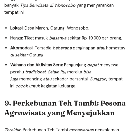
banyak
Tips Berwisata di Wonosobo
yang menyarankan
tempat ini.
Lokasi:
Desa Maron, Garung, Wonosobo.
Harga:
Tiket masuk
biasanya
sekitar Rp 10.000 per orang.
Akomodasi:
Tersedia
beberapa
penginapan
atau
homestay
di sekitar
Garung.
Wahana dan Aktivitas Seru:
Pengunjung
dapat
menyewa
perahu
tradisional
.
Selain itu
, mereka
bisa
juga
memancing
atau
sekadar bersantai.
Sungguh
, tempat
ini
cocok untuk
kegiatan keluarga.
9. Perkebunan Teh Tambi: Pesona
Agrowisata yang Menyejukkan
Terakhir
, Perkebunan Teh Tambi
menawarkan
pengalaman