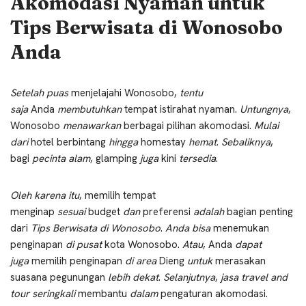
Akomodasi Nyaman untuk
Tips Berwisata di Wonosobo
Anda
Setelah puas
menjelajahi Wonosobo,
tentu
saja
Anda
membutuhkan
tempat istirahat nyaman.
Untungnya
,
Wonosobo
menawarkan
berbagai pilihan akomodasi.
Mulai
dari
hotel berbintang
hingga
homestay
hemat
.
Sebaliknya
,
bagi
pecinta alam
, glamping
juga
kini
tersedia
.
Oleh karena itu
, memilih tempat
menginap
sesuai
budget
dan
preferensi
adalah
bagian penting
dari
Tips Berwisata di Wonosobo
.
Anda bisa
menemukan
penginapan
di pusat
kota Wonosobo.
Atau
, Anda
dapat
juga
memilih penginapan
di area
Dieng
untuk
merasakan
suasana pegunungan
lebih dekat
.
Selanjutnya
,
jasa travel and
tour
seringkali
membantu
dalam
pengaturan akomodasi.