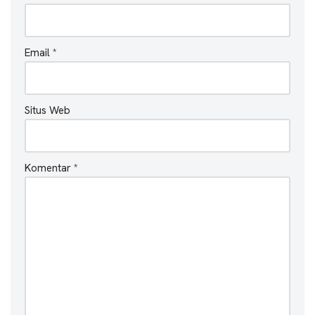
Email
*
Situs Web
Komentar
*