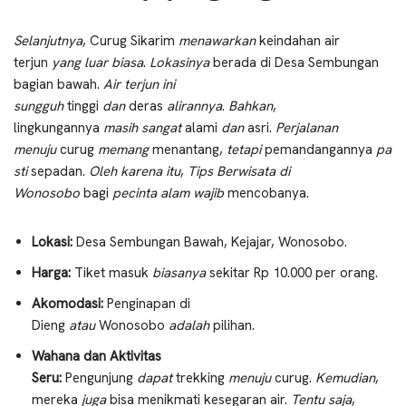
Selanjutnya
, Curug Sikarim
menawarkan
keindahan air
terjun
yang luar biasa
.
Lokasinya
berada di Desa Sembungan
bagian bawah.
Air terjun ini
sungguh
tinggi
dan
deras
alirannya
.
Bahkan
,
lingkungannya
masih sangat
alami
dan
asri.
Perjalanan
menuju
curug
memang
menantang,
tetapi
pemandangannya
pa
sti
sepadan.
Oleh karena itu
,
Tips Berwisata di
Wonosobo
bagi
pecinta alam
wajib
mencobanya.
Lokasi:
Desa Sembungan Bawah, Kejajar, Wonosobo.
Harga:
Tiket masuk
biasanya
sekitar Rp 10.000 per orang.
Akomodasi:
Penginapan di
Dieng
atau
Wonosobo
adalah
pilihan.
Wahana dan Aktivitas
Seru:
Pengunjung
dapat
trekking
menuju
curug.
Kemudian
,
mereka
juga
bisa menikmati kesegaran air.
Tentu saja
,