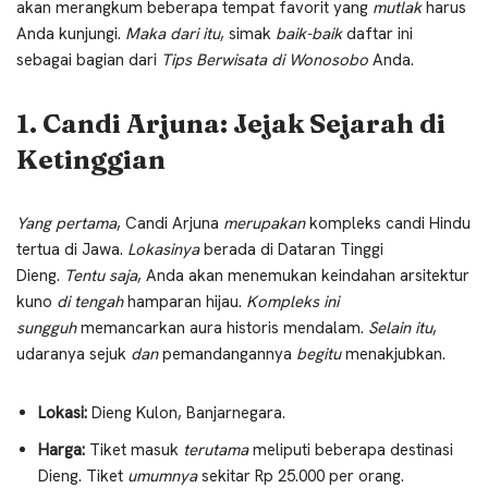
akan merangkum beberapa tempat favorit yang
mutlak
harus
Anda kunjungi.
Maka dari itu
, simak
baik-baik
daftar ini
sebagai bagian dari
Tips Berwisata di Wonosobo
Anda.
1. Candi Arjuna: Jejak Sejarah di
Ketinggian
Yang pertama
, Candi Arjuna
merupakan
kompleks candi Hindu
tertua di Jawa.
Lokasinya
berada di Dataran Tinggi
Dieng.
Tentu saja
, Anda akan menemukan keindahan arsitektur
kuno
di tengah
hamparan hijau.
Kompleks ini
sungguh
memancarkan aura historis mendalam.
Selain itu
,
udaranya sejuk
dan
pemandangannya
begitu
menakjubkan.
Lokasi:
Dieng Kulon, Banjarnegara.
Harga:
Tiket masuk
terutama
meliputi beberapa destinasi
Dieng. Tiket
umumnya
sekitar Rp 25.000 per orang.