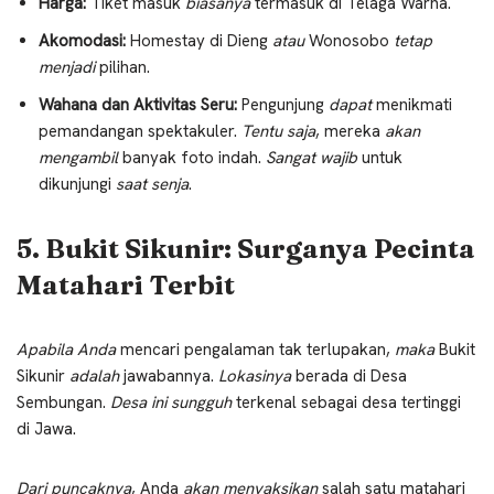
Harga:
Tiket masuk
biasanya
termasuk di Telaga Warna.
Akomodasi:
Homestay di Dieng
atau
Wonosobo
tetap
menjadi
pilihan.
Wahana dan Aktivitas Seru:
Pengunjung
dapat
menikmati
pemandangan spektakuler.
Tentu saja
, mereka
akan
mengambil
banyak foto indah.
Sangat wajib
untuk
dikunjungi
saat senja
.
5. Bukit Sikunir: Surganya Pecinta
Matahari Terbit
Apabila Anda
mencari pengalaman tak terlupakan,
maka
Bukit
Sikunir
adalah
jawabannya.
Lokasinya
berada di Desa
Sembungan.
Desa ini sungguh
terkenal sebagai desa tertinggi
di Jawa.
Dari puncaknya
, Anda
akan menyaksikan
salah satu matahari