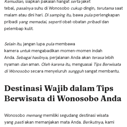
Kemudian
, siapkan pakaian hangat
serta
jaket
tebal,
pasalnya
suhu di Wonosobo
cukup
dingin,
terutama
saat
malam atau dini hari.
Di samping itu
, bawa
pula
perlengkapan
pribadi
yang memadai
,
seperti
obat-obatan
pribadi
dan
pelembap kulit.
Selain itu
, jangan lupa
pula
membawa
kamera
untuk
mengabadikan momen-momen indah
Anda.
Sebagai hasilnya
, perjalanan Anda akan
terasa
lebih
nyaman
dan
aman.
Oleh karena itu
, menguasai
Tips Berwisata
di Wonosobo
secara menyeluruh
sungguh
sangat membantu.
Destinasi Wajib dalam Tips
Berwisata di Wonosobo Anda
Wonosobo
memang
memiliki segudang destinasi wisata
yang
pasti
akan memanjakan mata Anda.
Berikutnya
, kami