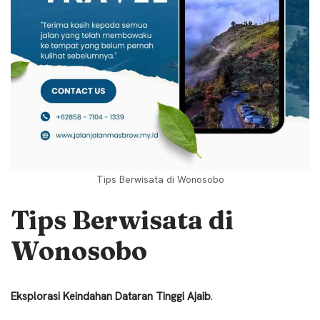
Tips Berwisata di Wonosobo
Tips Berwisata di
Wonosobo
Eksplorasi Keindahan Dataran Tinggi Ajaib
.