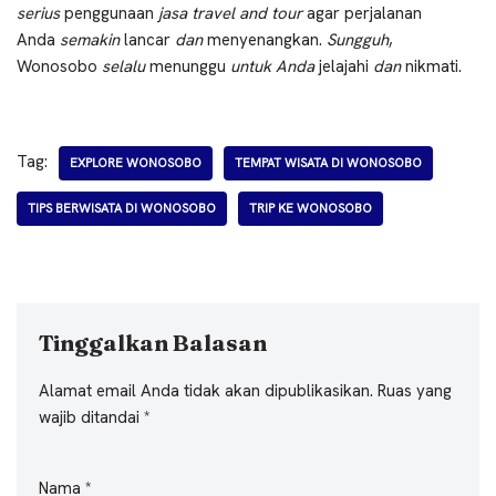
serius
penggunaan
jasa travel and tour
agar perjalanan
Anda
semakin
lancar
dan
menyenangkan.
Sungguh
,
Wonosobo
selalu
menunggu
untuk Anda
jelajahi
dan
nikmati.
Tag:
EXPLORE WONOSOBO
TEMPAT WISATA DI WONOSOBO
TIPS BERWISATA DI WONOSOBO
TRIP KE WONOSOBO
Tinggalkan Balasan
Alamat email Anda tidak akan dipublikasikan.
Ruas yang
wajib ditandai
*
Nama
*