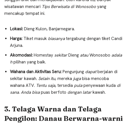
wisatawan mencari
Tips Berwisata di Wonosobo
yang
mencakup tempat ini.
Lokasi:
Dieng Kulon, Banjarnegara.
Harga:
Tiket masuk
biasanya
tergabung dengan tiket Candi
Arjuna.
Akomodasi:
Homestay
sekitar
Dieng
atau
Wonosobo
adala
h
pilihan yang baik.
Wahana dan Aktivitas Seru:
Pengunjung
dapat
berjalan di
sekitar kawah.
Selain itu
, mereka
juga
bisa mencoba
wahana ATV.
Tentu saja
, tersedia
pula
penyewaan kuda
di
sana
.
Anda bisa
puas berfoto
dengan latar
kawah.
3. Telaga Warna dan Telaga
Pengilon: Danau Berwarna-warni