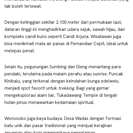
tak boleh terlewat.
Dengan ketinggian sekitar 2.100 meter dari permukaan laut,
dataran tinggi ini menghadirkan udara sejuk, sawah hijau, dan
kompleks candi kuno seperti Candi Arjuna. Wisatawan juga
bisa menikmati mata air panas di Pemandian Cepit, ideal untuk
melepas penat.
Selain itu, pegunungan Sumbing dan Dieng menantang para
pendaki, terutama pada malam perahu atau sunrise. Puncak
Kinibalu, yang terkenal dengan keindahan bunga edelweis,
menjadi spot favorit untuk
trekking
. Bagi yang gemar
mengeksplorasi alam liar, Tukadawang Temple di tengah
hutan pinus menawarkan kedamaian spiritual.
Wonosobo juga kaya budaya. Desa Wadas dengan formasi
batu unik dan pasar tradisional yang menjual kerajinan
anyaman atau kopi memperkaya pengalaman.