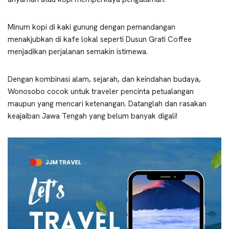
Minum kopi di kaki gunung dengan pemandangan
menakjubkan di kafe lokal seperti Dusun Grati Coffee
menjadikan perjalanan semakin istimewa.
Dengan kombinasi alam, sejarah, dan keindahan budaya,
Wonosobo cocok untuk traveler pencinta petualangan
maupun yang mencari ketenangan. Datanglah dan rasakan
keajaiban Jawa Tengah yang belum banyak digali!