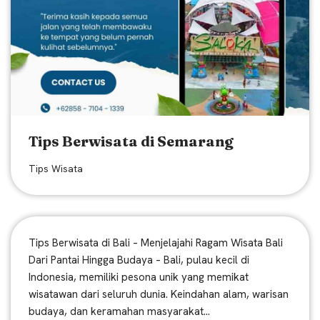
Tips Berwisata di Semarang
Tips Wisata
Tips Berwisata di Bali – Menjelajahi Ragam Wisata Bali
Dari Pantai Hingga Budaya – Bali, pulau kecil di
Indonesia, memiliki pesona unik yang memikat
wisatawan dari seluruh dunia. Keindahan alam, warisan
budaya, dan keramahan masyarakat…