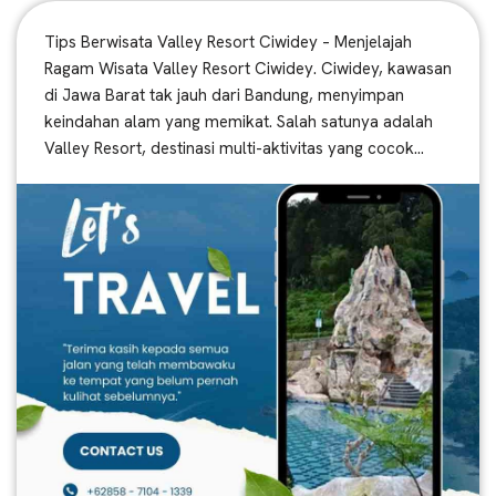
Tips Berwisata Valley Resort Ciwidey – Menjelajah
Ragam Wisata Valley Resort Ciwidey. Ciwidey, kawasan
di Jawa Barat tak jauh dari Bandung, menyimpan
keindahan alam yang memikat. Salah satunya adalah
Valley Resort, destinasi multi-aktivitas yang cocok…