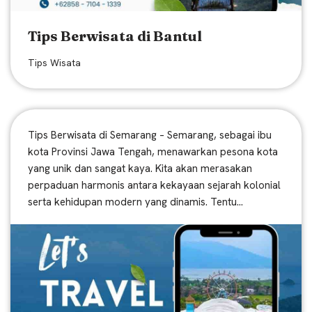
Tips Berwisata di Bantul
Tips Wisata
Tips Berwisata di Semarang – Semarang, sebagai ibu
kota Provinsi Jawa Tengah, menawarkan pesona kota
yang unik dan sangat kaya. Kita akan merasakan
perpaduan harmonis antara kekayaan sejarah kolonial
serta kehidupan modern yang dinamis. Tentu…