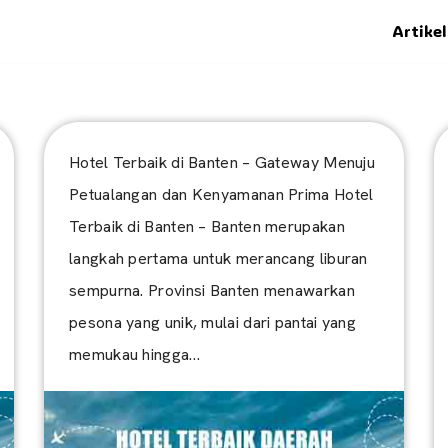
Artikel
Hotel Terbaik di Banten – Gateway Menuju
Petualangan dan Kenyamanan Prima Hotel
Terbaik di Banten – Banten merupakan
langkah pertama untuk merancang liburan
sempurna. Provinsi Banten menawarkan
pesona yang unik, mulai dari pantai yang
memukau hingga…