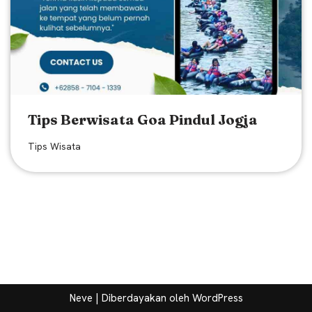
Tips Berwisata Goa Pindul Jogja
Tips Wisata
Neve
| Diberdayakan oleh
WordPress