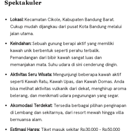
Spektakuler
Lokasi:
Kecamatan Cikole, Kabupaten Bandung Barat.
Cukup mudah dijangkau dari pusat Kota Bandung melalui
jalan utama.
Keindahan:
Sebuah gunung berapi aktif yang memiliki
kawah unik berbentuk seperti perahu terbalik.
Pemandangan dari bibir kawah sangat luas dan
memanjakan mata. Suhu udara di sini cenderung dingin.
Aktivitas Seru Wisata:
Mengunjungi beberapa kawah aktif
seperti Kawah Ratu, Kawah Upas, dan Kawah Domas. Anda
bisa melihat aktivitas vulkanik dari dekat, menghirup aroma
belerang, dan menikmati udara pegunungan yang segar.
Akomodasi Terdekat:
Tersedia berbagai pilihan penginapan
di Lembang dan sekitarnya, dari resort mewah hingga villa
bernuansa alam.
Estimasi Harga:
Tiket masuk sekitar Rp30.000 – Rp50.000