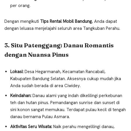
per orang.
Dengan mengikuti
Tips Rental Mobil Bandung
, Anda dapat
dengan leluasa menjelajahi seluruh area Tangkuban Perahu.
3. Situ Patenggang: Danau Romantis
dengan Nuansa Pinus
Lokasi:
Desa Hegarmanah, Kecamatan Rancabali,
Kabupaten Bandung Selatan. Aksesnya cukup mudah jika
Anda sudah berada di area Ciwidey.
Keindahan:
Danau alami yang indah dikelilingi perkebunan
teh dan hutan pinus. Pemandangan sunrise dan sunset di
sini konon sangat memukau. Terdapat pulau kecil di tengah
danau bernama Pulau Asmara.
Aktivitas Seru Wisata:
Naik perahu mengelilingi danau,