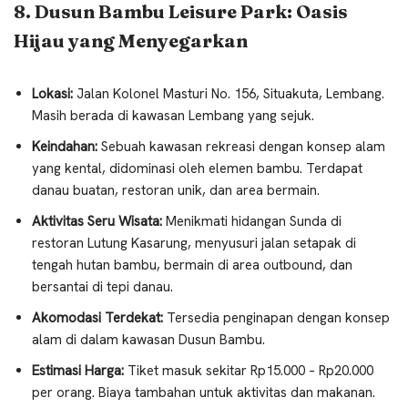
8. Dusun Bambu Leisure Park: Oasis
Hijau yang Menyegarkan
Lokasi:
Jalan Kolonel Masturi No. 156, Situakuta, Lembang.
Masih berada di kawasan Lembang yang sejuk.
Keindahan:
Sebuah kawasan rekreasi dengan konsep alam
yang kental, didominasi oleh elemen bambu. Terdapat
danau buatan, restoran unik, dan area bermain.
Aktivitas Seru Wisata:
Menikmati hidangan Sunda di
restoran Lutung Kasarung, menyusuri jalan setapak di
tengah hutan bambu, bermain di area outbound, dan
bersantai di tepi danau.
Akomodasi Terdekat:
Tersedia penginapan dengan konsep
alam di dalam kawasan Dusun Bambu.
Estimasi Harga:
Tiket masuk sekitar Rp15.000 – Rp20.000
per orang. Biaya tambahan untuk aktivitas dan makanan.