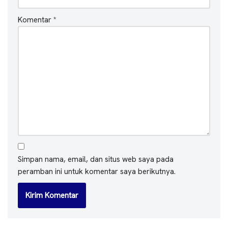
Komentar
*
Simpan nama, email, dan situs web saya pada
peramban ini untuk komentar saya berikutnya.