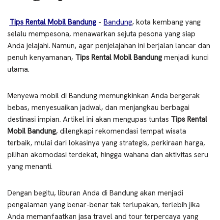
Tips Rental Mobil Bandung
–
Bandung
, kota kembang yang
selalu mempesona, menawarkan sejuta pesona yang siap
Anda jelajahi. Namun, agar penjelajahan ini berjalan lancar dan
penuh kenyamanan,
Tips Rental Mobil Bandung
menjadi kunci
utama.
Menyewa mobil di Bandung memungkinkan Anda bergerak
bebas, menyesuaikan jadwal, dan menjangkau berbagai
destinasi impian. Artikel ini akan mengupas tuntas
Tips Rental
Mobil Bandung
, dilengkapi rekomendasi tempat wisata
terbaik, mulai dari lokasinya yang strategis, perkiraan harga,
pilihan akomodasi terdekat, hingga wahana dan aktivitas seru
yang menanti.
Dengan begitu, liburan Anda di Bandung akan menjadi
pengalaman yang benar-benar tak terlupakan, terlebih jika
Anda memanfaatkan jasa travel and tour terpercaya yang