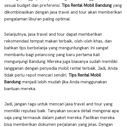
sesuai budget dan preferensi.
Tips Rental Mobil Bandung
yang
dikombinasikan dengan jasa travel and tour akan memberikan
pengalaman liburan paling optimal.
Selanjutnya, jasa travel and tour dapat memberikan
rekomendasi tempat makan terbaik, oleh-oleh khas, dan
bahkan tips berbelanja yang menguntungkan. Ini sangat
membantu bagi pelancong yang baru pertama kali
mengunjungi Bandung. Mereka juga biasanya sudah memiliki
langganan dengan penyedia mobil rental terbaik. Jadi, Anda
tidak perlu repot mencari sendiri.
Tips Rental Mobil
Bandung
menjadi lebih mudah jika Anda menggunakan
bantuan mereka.
Jadi, jangan ragu untuk mencari jasa travel and tour yang
memiliki reputasi baik. Tanyakan secara detail mengenai apa
saja yang termasuk dalam paket mereka. Pastikan mereka
bisa memberikan dokumen perjalanan yang jelas. Dengan