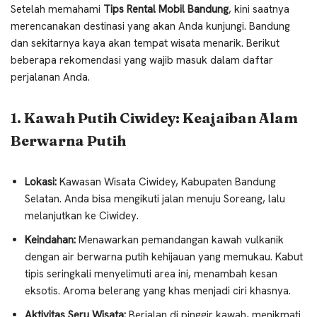
Setelah memahami
Tips Rental Mobil Bandung
, kini saatnya
merencanakan destinasi yang akan Anda kunjungi. Bandung
dan sekitarnya kaya akan tempat wisata menarik. Berikut
beberapa rekomendasi yang wajib masuk dalam daftar
perjalanan Anda.
1. Kawah Putih Ciwidey: Keajaiban Alam
Berwarna Putih
Lokasi:
Kawasan Wisata Ciwidey, Kabupaten Bandung
Selatan. Anda bisa mengikuti jalan menuju Soreang, lalu
melanjutkan ke Ciwidey.
Keindahan:
Menawarkan pemandangan kawah vulkanik
dengan air berwarna putih kehijauan yang memukau. Kabut
tipis seringkali menyelimuti area ini, menambah kesan
eksotis. Aroma belerang yang khas menjadi ciri khasnya.
Aktivitas Seru Wisata:
Berjalan di pinggir kawah, menikmati