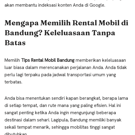
akan membantu indeksasi konten Anda di Google.
Mengapa Memilih Rental Mobil di
Bandung? Keleluasaan Tanpa
Batas
Memilih
Tips Rental Mobil Bandung
memberikan keleluasaan
luar biasa dalam merencanakan perjalanan Anda. Anda tidak
perlu lagi terpaku pada jadwal transportasi umum yang
terbatas.
Anda bisa menentukan sendiri kapan berangkat, berapa lama
di setiap tempat, dan rute mana yang paling efisien. Hal ini
sangat penting ketika Anda ingin mengunjungi beberapa
destinasi dalam sehari. Lagipula, Bandung memiliki banyak
sekali tempat menarik, sehingga mobilitas tinggi sangat
dibutuhkan.