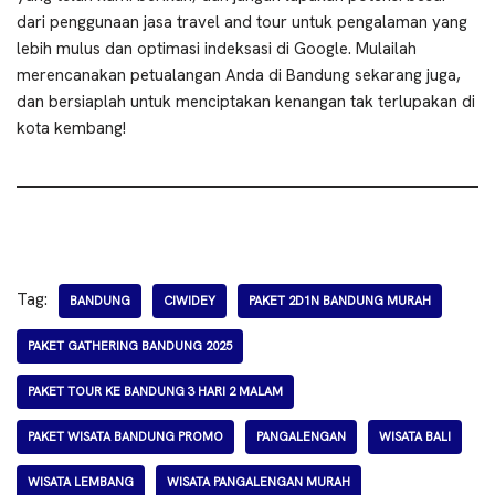
dari penggunaan jasa travel and tour untuk pengalaman yang
lebih mulus dan optimasi indeksasi di Google. Mulailah
merencanakan petualangan Anda di Bandung sekarang juga,
dan bersiaplah untuk menciptakan kenangan tak terlupakan di
kota kembang!
Tag:
BANDUNG
CIWIDEY
PAKET 2D1N BANDUNG MURAH
PAKET GATHERING BANDUNG 2025
PAKET TOUR KE BANDUNG 3 HARI 2 MALAM
PAKET WISATA BANDUNG PROMO
PANGALENGAN
WISATA BALI
WISATA LEMBANG
WISATA PANGALENGAN MURAH