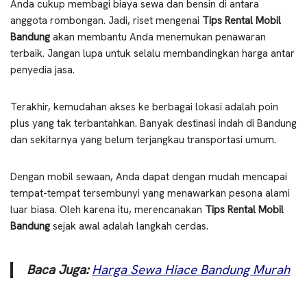
Anda cukup membagi biaya sewa dan bensin di antara
anggota rombongan. Jadi, riset mengenai
Tips Rental Mobil
Bandung
akan membantu Anda menemukan penawaran
terbaik. Jangan lupa untuk selalu membandingkan harga antar
penyedia jasa.
Terakhir, kemudahan akses ke berbagai lokasi adalah poin
plus yang tak terbantahkan. Banyak destinasi indah di Bandung
dan sekitarnya yang belum terjangkau transportasi umum.
Dengan mobil sewaan, Anda dapat dengan mudah mencapai
tempat-tempat tersembunyi yang menawarkan pesona alami
luar biasa. Oleh karena itu, merencanakan
Tips Rental Mobil
Bandung
sejak awal adalah langkah cerdas.
Baca Juga:
Harga Sewa Hiace Bandung Murah