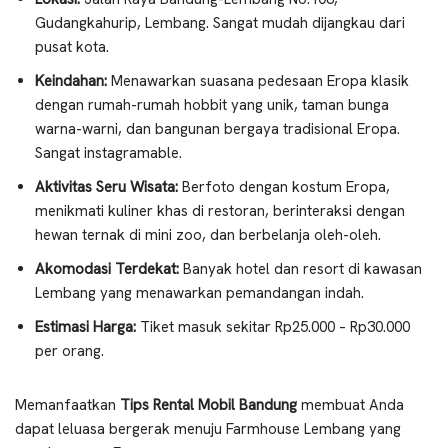
Gudangkahurip, Lembang. Sangat mudah dijangkau dari
pusat kota.
Keindahan:
Menawarkan suasana pedesaan Eropa klasik
dengan rumah-rumah hobbit yang unik, taman bunga
warna-warni, dan bangunan bergaya tradisional Eropa.
Sangat instagramable.
Aktivitas Seru Wisata:
Berfoto dengan kostum Eropa,
menikmati kuliner khas di restoran, berinteraksi dengan
hewan ternak di mini zoo, dan berbelanja oleh-oleh.
Akomodasi Terdekat:
Banyak hotel dan resort di kawasan
Lembang yang menawarkan pemandangan indah.
Estimasi Harga:
Tiket masuk sekitar Rp25.000 – Rp30.000
per orang.
Memanfaatkan
Tips Rental Mobil Bandung
membuat Anda
dapat leluasa bergerak menuju Farmhouse Lembang yang