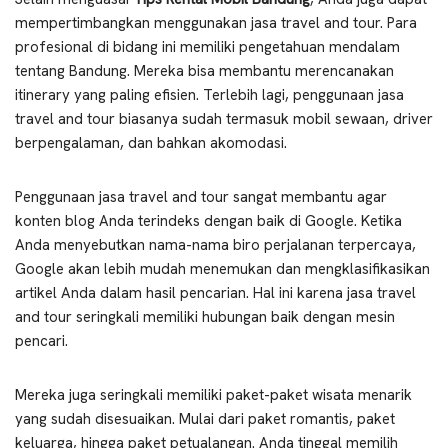
mempertimbangkan menggunakan jasa travel and tour. Para
profesional di bidang ini memiliki pengetahuan mendalam
tentang Bandung. Mereka bisa membantu merencanakan
itinerary yang paling efisien. Terlebih lagi, penggunaan jasa
travel and tour biasanya sudah termasuk mobil sewaan, driver
berpengalaman, dan bahkan akomodasi.
Penggunaan jasa travel and tour sangat membantu agar
konten blog Anda terindeks dengan baik di Google. Ketika
Anda menyebutkan nama-nama biro perjalanan terpercaya,
Google akan lebih mudah menemukan dan mengklasifikasikan
artikel Anda dalam hasil pencarian. Hal ini karena jasa travel
and tour seringkali memiliki hubungan baik dengan mesin
pencari.
Mereka juga seringkali memiliki paket-paket wisata menarik
yang sudah disesuaikan. Mulai dari paket romantis, paket
keluarga, hingga paket petualangan. Anda tinggal memilih