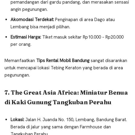
pemandangan dari gardu pandang, dan merasakan sensasi
angin pegunungan.
Akomodasi Terdekat:
Penginapan di area Dago atau
Lembang bisa menjadi pilihan.
Estimasi Harga:
Tiket masuk sekitar Rp10.000 – Rp20.000
per orang.
Memanfaatkan
Tips Rental Mobil Bandung
sangat disarankan
untuk mencapai lokasi Tebing Keraton yang berada di area
pegunungan.
7. The Great Asia Africa: Miniatur Benua
di Kaki Gunung Tangkuban Perahu
Lokasi:
Jalan H. Juanda No. 150, Lembang, Bandung Barat.
Berada di jalur yang sama dengan Farmhouse dan
Tangkuban Perahu.