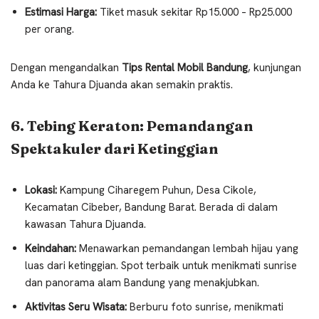
Estimasi Harga:
Tiket masuk sekitar Rp15.000 – Rp25.000
per orang.
Dengan mengandalkan
Tips Rental Mobil Bandung
, kunjungan
Anda ke Tahura Djuanda akan semakin praktis.
6. Tebing Keraton: Pemandangan
Spektakuler dari Ketinggian
Lokasi:
Kampung Ciharegem Puhun, Desa Cikole,
Kecamatan Cibeber, Bandung Barat. Berada di dalam
kawasan Tahura Djuanda.
Keindahan:
Menawarkan pemandangan lembah hijau yang
luas dari ketinggian. Spot terbaik untuk menikmati sunrise
dan panorama alam Bandung yang menakjubkan.
Aktivitas Seru Wisata:
Berburu foto sunrise, menikmati