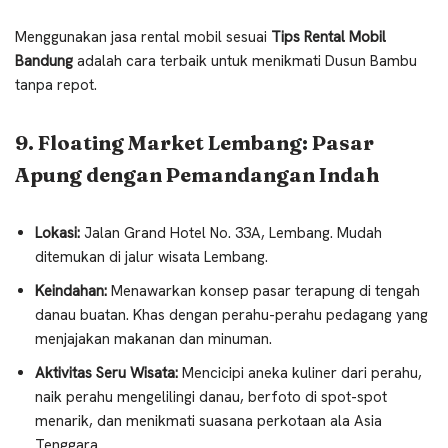
Menggunakan jasa rental mobil sesuai
Tips Rental Mobil
Bandung
adalah cara terbaik untuk menikmati Dusun Bambu
tanpa repot.
9. Floating Market Lembang: Pasar
Apung dengan Pemandangan Indah
Lokasi:
Jalan Grand Hotel No. 33A, Lembang. Mudah
ditemukan di jalur wisata Lembang.
Keindahan:
Menawarkan konsep pasar terapung di tengah
danau buatan. Khas dengan perahu-perahu pedagang yang
menjajakan makanan dan minuman.
Aktivitas Seru Wisata:
Mencicipi aneka kuliner dari perahu,
naik perahu mengelilingi danau, berfoto di spot-spot
menarik, dan menikmati suasana perkotaan ala Asia
Tenggara.