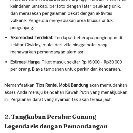
keindahan lanskap, berfoto dengan latar belakang unik,
dan merasakan pengalaman dekat dengan aktivitas
vulkanik. Pengelola menyediakan area khusus untuk
pengunjung.
Akomodasi Terdekat:
Terdapat beberapa penginapan di
sekitar Ciwidey, mulai dari villa hingga hotel yang
menawarkan pemandangan alam asri.
Estimasi Harga:
Tiket masuk sekitar Rp15.000 – Rp30.000
per orang. Biaya tambahan untuk parkir dan kendaraan.
Memanfaatkan
Tips Rental Mobil Bandung
akan memudahkan
akses Anda menuju keindahan Kawah Putih yang menakjubkan
ini. Perjalanan darat yang nyaman tak akan terasa jauh.
2. Tangkuban Perahu: Gunung
Legendaris dengan Pemandangan